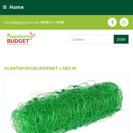
Home
Vandaag geopend van
09:00
t/m
18:00
KLIM/GROEIGELEIDENET L5B2 M