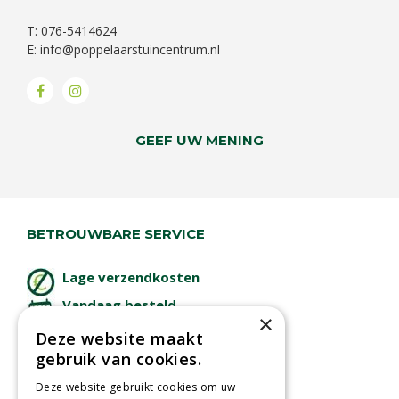
T: 076-5414624
E:
info@poppelaarstuincentrum.nl
GEEF UW MENING
BETROUWBARE SERVICE
Lage verzendkosten
Vandaag besteld
×
binnen 2 dagen ophalen!
Deze website maakt
Afhalen in tuincentrum
gebruik van cookies.
Betaal veilig
Deze website gebruikt cookies om uw
met iDeal - Wero