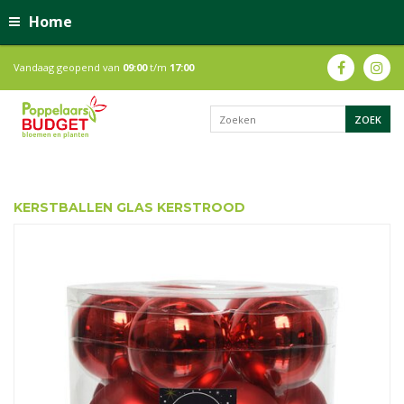
Home
Vandaag geopend van
09:00
t/m
17:00
KERSTBALLEN GLAS KERSTROOD