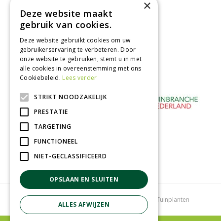
×
binnen 2 dagen ophalen!
Deze website maakt
Afhalen in tuincentrum
gebruik van cookies.
Betaal veilig
Deze website gebruikt cookies om uw
met iDeal - Wero
gebruikerservaring te verbeteren. Door
onze website te gebruiken, stemt u in met
alle cookies in overeenstemming met ons
Cookiebeleid.
Lees verder
STRIKT NOODZAKELIJK
PRESTATIE
TARGETING
FUNCTIONEEL
NIET-GECLASSIFICEERD
OPSLAAN EN SLUITEN
Tuincentrum
Bloemenwinkel
Kamerplanten
Tuinplanten
ALLES AFWIJZEN