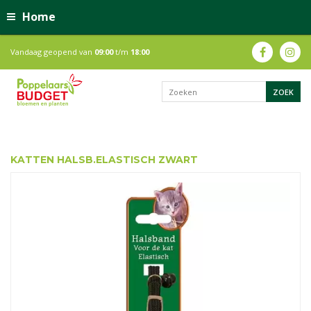
Home
Vandaag geopend van
09:00
t/m
18:00
KATTEN HALSB.ELASTISCH ZWART