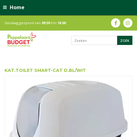
Home
Vandaag geopend van
09:30
t/m
18:00
KAT.TOILET SMART-CAT D.BL/WIT