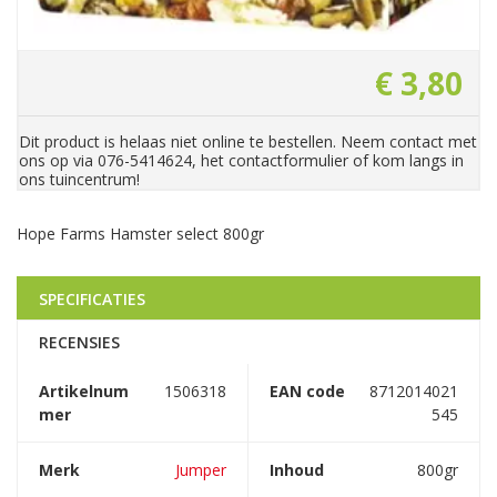
€
3
,
80
Dit product is helaas niet online te bestellen. Neem contact met
ons op via 076-5414624, het contactformulier of kom langs in
ons tuincentrum!
Hope Farms Hamster select 800gr
SPECIFICATIES
RECENSIES
Artikelnum
1506318
EAN code
8712014021
mer
545
Merk
Jumper
Inhoud
800gr