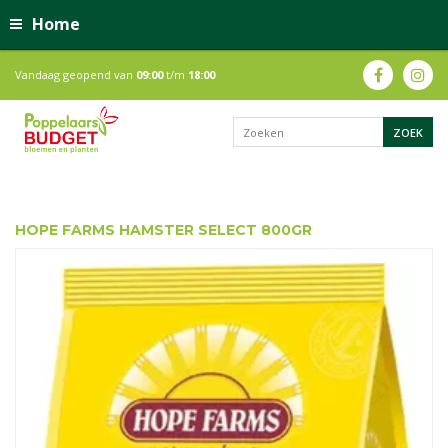
Home
Vandaag geopend van
09:00
t/m
18:00
HOPE FARMS HAMSTER SELECT 800GR