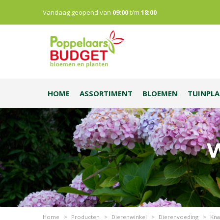
Vandaag geopend van
09:00
t/m
18:00
HOME
ASSORTIMENT
BLOEMEN
TUINPL
W
Home
>
Producten
>
Dierenwinkel
>
Dierenvoeding
>
Kna