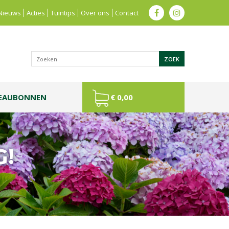
Nieuws
Acties
Tuintips
Over ons
Contact
EAUBONNEN
€ 0,00
G!