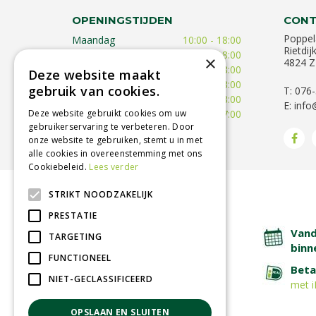
OPENINGSTIJDEN
CONT
Poppel
Maandag
10:00 - 18:00
Rietdij
Dinsdag
09:30 - 18:00
×
4824 Z
Woensdag
09:30 - 18:00
Deze website maakt
Donderdag
09:30 - 18:00
gebruik van cookies.
T: 076
Vrijdag
09:00 - 18:00
E:
info
Deze website gebruikt cookies om uw
Zaterdag
09:00 - 17:00
gebruikerservaring te verbeteren. Door
Toon alle openingstijden
onze website te gebruiken, stemt u in met
alle cookies in overeenstemming met ons
Cookiebeleid.
Lees verder
STRIKT NOODZAKELIJK
BETROUWBARE SERVICE
PRESTATIE
Lage verzendkosten
Vand
TARGETING
binn
FUNCTIONEEL
Afhalen in tuincentrum
Beta
NIET-GECLASSIFICEERD
met i
OPSLAAN EN SLUITEN