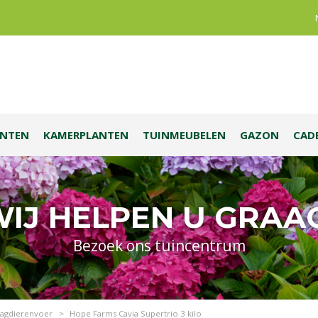
ANTEN
KAMERPLANTEN
TUINMEUBELEN
GAZON
CAD
IJ HELPEN U GRAA
Bezoek ons tuincentrum
agdierenvoer
>
Hope Farms Cavia Supertrio 3 kilo