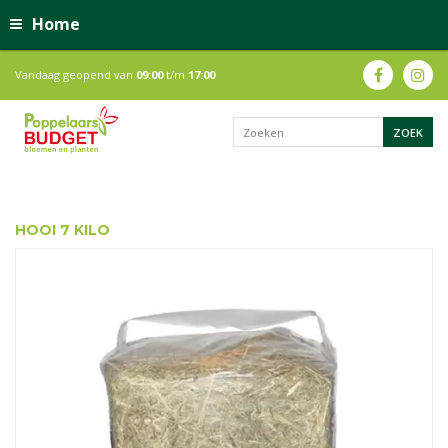
Home
Vandaag geopend van
09:00
t/m
17:00
HOOI 7 KILO