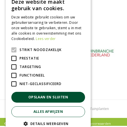
Deze website maakt
Afhalen in tuincentrum
gebruik van cookies.
Betaal veilig
Deze website gebruikt cookies om uw
met iDeal - Wero
gebruikerservaring te verbeteren. Door
onze website te gebruiken, stemt u in met
alle cookies in overeenstemming met ons
Cookiebeleid.
Lees verder
STRIKT NOODZAKELIJK
PRESTATIE
TARGETING
FUNCTIONEEL
NIET-GECLASSIFICEERD
OPSLAAN EN SLUITEN
Tuincentrum
Bloemenwinkel
Kamerplanten
Tuinplanten
ALLES AFWIJZEN
© Poppelaars Tuincentrum |
Privacy policy
|
Algemene voorwaarden
DETAILS WEERGEVEN