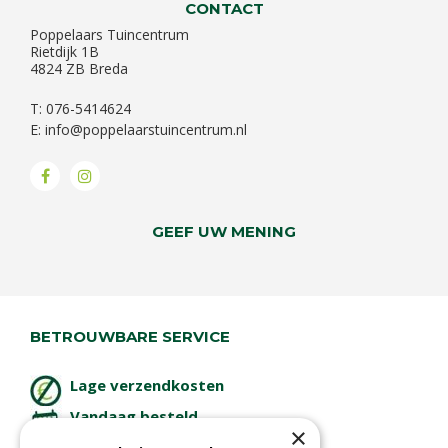
CONTACT
Poppelaars Tuincentrum
Rietdijk 1B
4824 ZB Breda
T: 076-5414624
E:
info@poppelaarstuincentrum.nl
GEEF UW MENING
BETROUWBARE SERVICE
Lage verzendkosten
Vandaag besteld
×
binnen 2 dagen ophalen!