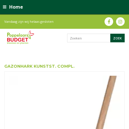
Home
Vandaag zijn wij helaas gesloten
GAZONHARK KUNSTST. COMPL.