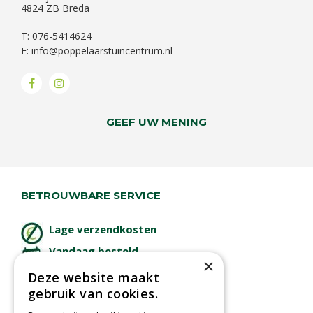
4824 ZB Breda
T: 076-5414624
E:
info@poppelaarstuincentrum.nl
GEEF UW MENING
BETROUWBARE SERVICE
Lage verzendkosten
Vandaag besteld
×
binnen 2 dagen ophalen!
Deze website maakt
Afhalen in tuincentrum
gebruik van cookies.
Betaal veilig