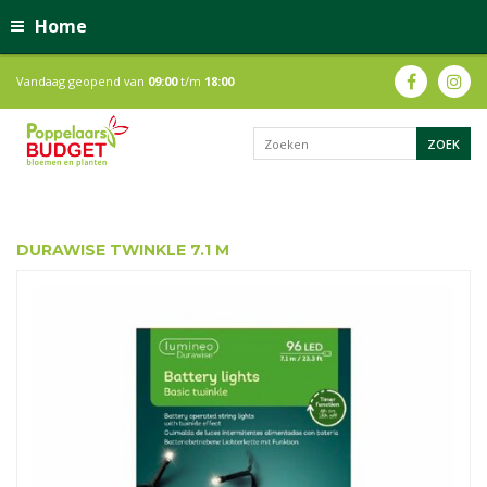
Home
Vandaag geopend van
09:00
t/m
18:00
DURAWISE TWINKLE 7.1 M