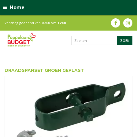
Home
Vandaag geopend van
09:00
t/m
17:00
DRAADSPANSET GROEN GEPLAST