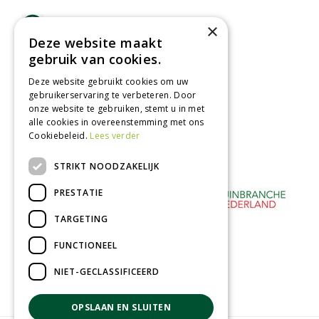
Lage verzendkosten
×
Deze website maakt
Vandaag besteld
gebruik van cookies.
binnen 2 dagen ophalen!
Afhalen in tuincentrum
Deze website gebruikt cookies om uw
gebruikerservaring te verbeteren. Door
Betaal veilig
onze website te gebruiken, stemt u in met
met iDeal - Wero
alle cookies in overeenstemming met ons
Cookiebeleid.
Lees verder
STRIKT NOODZAKELIJK
PRESTATIE
TARGETING
FUNCTIONEEL
NIET-GECLASSIFICEERD
OPSLAAN EN SLUITEN