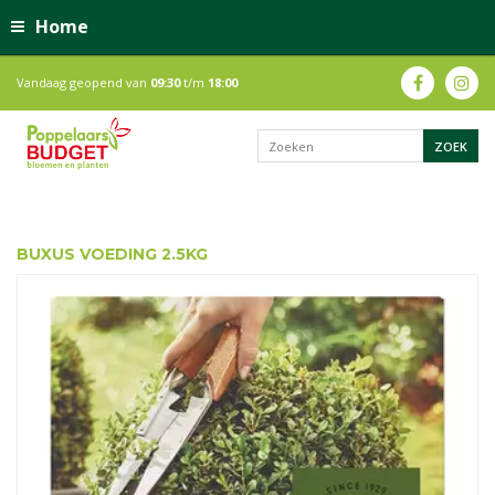
Home
Vandaag geopend van
09:30
t/m
18:00
BUXUS VOEDING 2.5KG