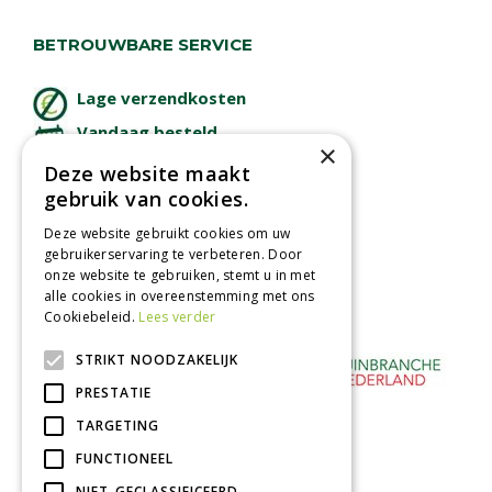
BETROUWBARE SERVICE
Lage verzendkosten
Vandaag besteld
×
binnen 2 dagen ophalen!
Deze website maakt
Afhalen in tuincentrum
gebruik van cookies.
Betaal veilig
Deze website gebruikt cookies om uw
met iDeal - Wero
gebruikerservaring te verbeteren. Door
onze website te gebruiken, stemt u in met
alle cookies in overeenstemming met ons
Cookiebeleid.
Lees verder
STRIKT NOODZAKELIJK
PRESTATIE
TARGETING
FUNCTIONEEL
NIET-GECLASSIFICEERD