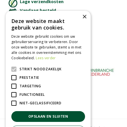
Lage verzendkosten
Vandaag besteld
×
binnen 2 dagen ophalen!
Deze website maakt
Afhalen in tuincentrum
gebruik van cookies.
Betaal veilig
Deze website gebruikt cookies om uw
met iDeal - Wero
gebruikerservaring te verbeteren. Door
onze website te gebruiken, stemt u in met
alle cookies in overeenstemming met ons
Cookiebeleid.
Lees verder
STRIKT NOODZAKELIJK
PRESTATIE
TARGETING
FUNCTIONEEL
NIET-GECLASSIFICEERD
OPSLAAN EN SLUITEN