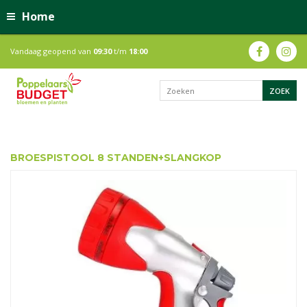
Home
Vandaag geopend van
09:30
t/m
18:00
BROESPISTOOL 8 STANDEN+SLANGKOP