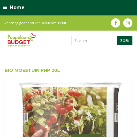
Home
Vandaag geopend van
09:00
t/m
18:00
BIO MOESTUIN RHP 20L