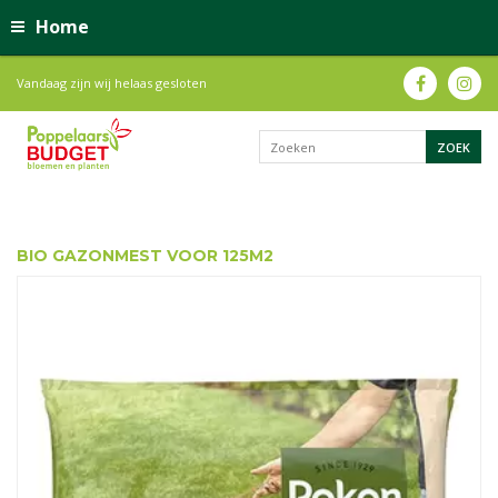
Home
Vandaag zijn wij helaas gesloten
BIO GAZONMEST VOOR 125M2