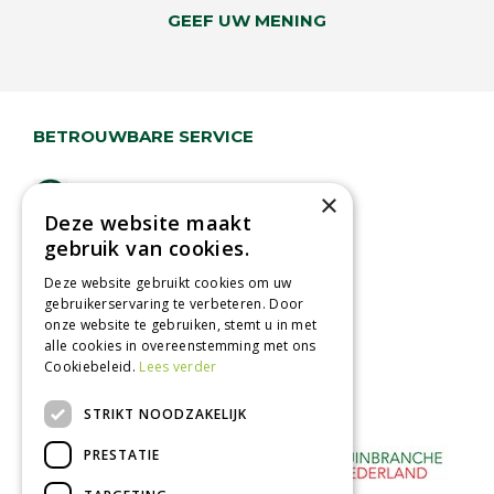
GEEF UW MENING
BETROUWBARE SERVICE
Lage verzendkosten
×
Deze website maakt
Vandaag besteld
gebruik van cookies.
binnen 2 dagen ophalen!
Afhalen in tuincentrum
Deze website gebruikt cookies om uw
gebruikerservaring te verbeteren. Door
Betaal veilig
onze website te gebruiken, stemt u in met
met iDeal - Wero
alle cookies in overeenstemming met ons
Cookiebeleid.
Lees verder
STRIKT NOODZAKELIJK
PRESTATIE