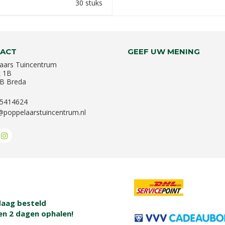
30 stuks
ACT
GEEF UW MENING
aars Tuincentrum
k 1B
B Breda
-5414624
@poppelaarstuincentrum.nl
aag besteld
en 2 dagen ophalen!