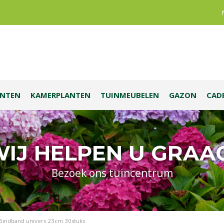
ANTEN
KAMERPLANTEN
TUINMEUBELEN
GAZON
CAD
IJ HELPEN U GRAA
Bezoek ons tuincentrum
Bindband univers 23cm 30stuks