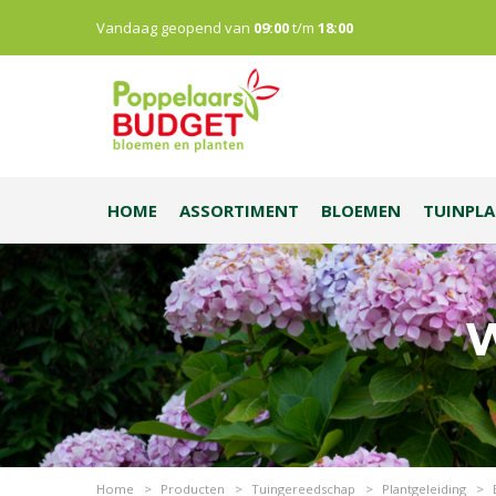
Vandaag geopend van
09:00
t/m
18:00
HOME
ASSORTIMENT
BLOEMEN
TUINPL
W
Home
>
Producten
>
Tuingereedschap
>
Plantgeleiding
>