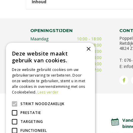
Inhoud
OPENINGSTIJDEN
CONT
Poppel
Maandag
10:00 - 18:00
Rietdij
Dinsdag
09:30 - 18:00
×
4824 Z
Woensdag
09:30 - 18:00
Deze website maakt
Donderdag
09:30 - 18:00
gebruik van cookies.
T: 076
Vrijdag
09:00 - 18:00
E:
info
Deze website gebruikt cookies om uw
Zaterdag
09:00 - 17:00
gebruikerservaring te verbeteren. Door
Toon alle openingstijden
onze website te gebruiken, stemt u in met
alle cookies in overeenstemming met ons
Cookiebeleid.
Lees verder
STRIKT NOODZAKELIJK
BETROUWBARE SERVICE
PRESTATIE
Lage verzendkosten
Vand
TARGETING
binn
FUNCTIONEEL