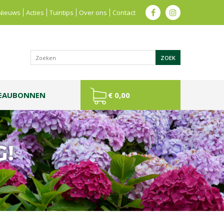
Nieuws
Acties
Tuintips
Over ons
Contact
EAUBONNEN
€ 0,00
G!