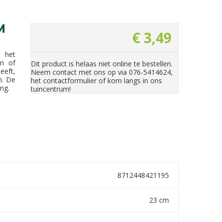
M
€
3
,
49
r het
un of
Dit product is helaas niet online te bestellen.
eeft,
Neem contact met ons op via 076-5414624,
n. De
het contactformulier of kom langs in ons
ing.
tuincentrum!
8712448421195
23 cm