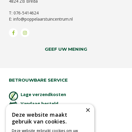
4824 ZB Breda
T: 076-5414624
E:
info@poppelaarstuincentrum.nl
GEEF UW MENING
BETROUWBARE SERVICE
Lage verzendkosten
Vandaag besteld
×
binnen 2 dagen ophalen!
Deze website maakt
Afhalen in tuincentrum
gebruik van cookies.
Betaal veilig
Deze website gebruikt cookies om uw