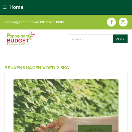
Home
Vandaag geopend van
09:30
t/m
18:00
BEUKEN&HAGEN VOED 2.5KG