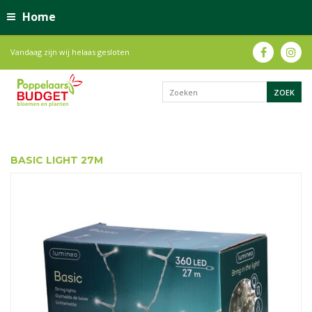
Home
Vandaag zijn wij helaas gesloten
BASIC LIGHT 27M