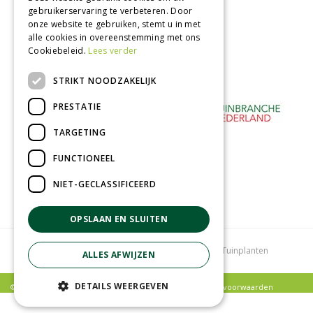
gebruikerservaring te verbeteren. Door
Betaal veilig
onze website te gebruiken, stemt u in met
met iDeal - Wero
alle cookies in overeenstemming met ons
Cookiebeleid.
Lees verder
STRIKT NOODZAKELIJK
PRESTATIE
TARGETING
FUNCTIONEEL
NIET-GECLASSIFICEERD
OPSLAAN EN SLUITEN
Tuincentrum
Bloemenwinkel
Kamerplanten
Tuinplanten
ALLES AFWIJZEN
DETAILS WEERGEVEN
© Poppelaars Tuincentrum |
Privacy policy
|
Algemene voorwaarden
Green Solutions
|
Tuincentrum Overzicht