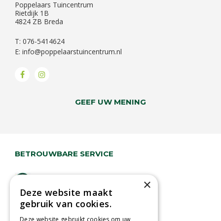
Poppelaars Tuincentrum
Rietdijk 1B
4824 ZB Breda
T: 076-5414624
E:
info@poppelaarstuincentrum.nl
GEEF UW MENING
BETROUWBARE SERVICE
Lage verzendkosten
×
Deze website maakt
Vandaag besteld
gebruik van cookies.
binnen 2 dagen ophalen!
Afhalen in tuincentrum
Deze website gebruikt cookies om uw