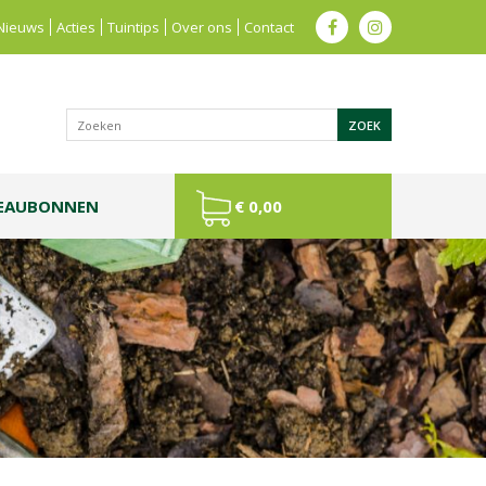
Nieuws
Acties
Tuintips
Over ons
Contact
EAUBONNEN
€ 0,00