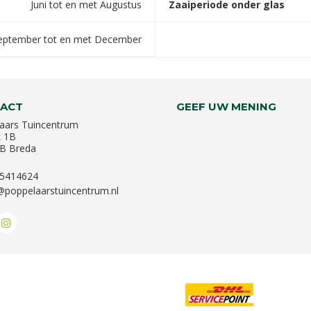
Juni tot en met Augustus
Zaaiperiode onder glas
eptember tot en met December
ACT
GEEF UW MENING
aars Tuincentrum
k 1B
B Breda
-5414624
@poppelaarstuincentrum.nl