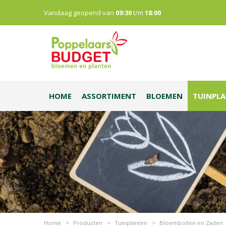
Vandaag geopend van
09:30
t/m
18:00
HOME
ASSORTIMENT
BLOEMEN
TUINPL
Home
>
Producten
>
Tuinplanten
>
Bloembollen en Zaden