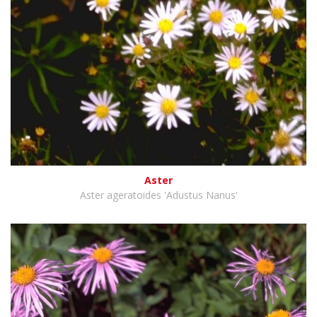
Aster
Aster ageratoides 'Adustus Nanus'