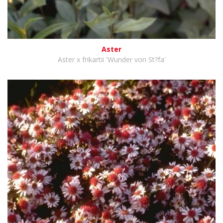
Aster
Aster x frikartii 'Wunder von St?fa'