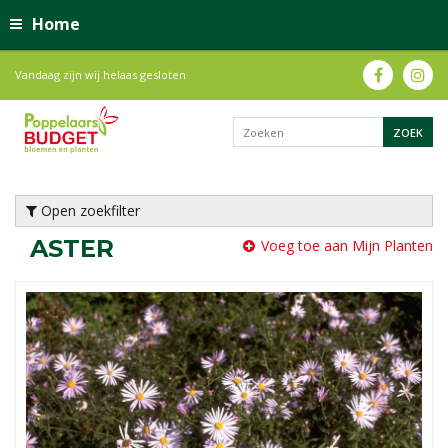
Home
Vandaag zijn wij helaas gesloten
Open zoekfilter
ASTER
Voeg toe aan Mijn Planten