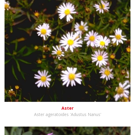
Aster
Aster ageratoides 'Adustus Nanus'