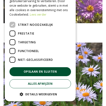
gebruikerservaring te verbeteren. Door
onze website te gebruiken, stemt u in met
alle cookies in overeenstemming met ons
Cookiebeleid.
Lees verder
STRIKT NOODZAKELIJK
Aster
Aster x frikartii 'M?nch'
PRESTATIE
TARGETING
FUNCTIONEEL
NIET-GECLASSIFICEERD
OPSLAAN EN SLUITEN
ALLES AFWIJZEN
DETAILS WEERGEVEN