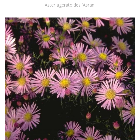
Aster ageratoides 'Asran'