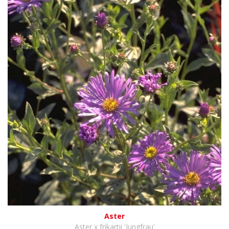
Aster
Aster x frikartii 'Jungfrau'