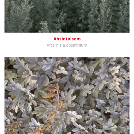
Absintalsem
Artemisia absinthium