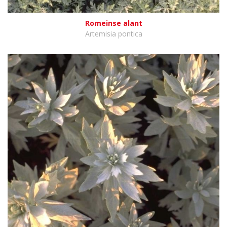
Romeinse alant
Artemisia pontica