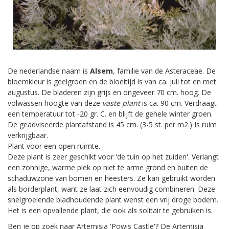
De nederlandse naam is
Alsem
, familie van de Asteraceae. De
bloemkleur is geelgroen en de bloeitijd is van ca. juli tot en met
augustus. De bladeren zijn grijs en ongeveer 70 cm. hoog. De
volwassen hoogte van deze
vaste plant
is ca. 90 cm. Verdraagt
een temperatuur tot -20 gr. C. en blijft de gehele winter groen.
De geadviseerde plantafstand is 45 cm. (3-5 st. per m2.) Is ruim
verkrijgbaar.
Plant voor een open ruimte.
Deze plant is zeer geschikt voor 'de tuin op het zuiden'. Verlangt
een zonnige, warme plek op niet te arme grond en buiten de
schaduwzone van bomen en heesters. Ze kan gebruikt worden
als borderplant, want ze laat zich eenvoudig combineren. Deze
snelgroeiende bladhoudende plant wenst een vrij droge bodem.
Het is een opvallende plant, die ook als solitair te gebruiken is.
Ben je op zoek naar Artemisia 'Powis Castle'? De Artemisia