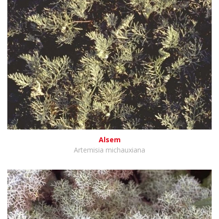
Alsem
Artemisia michauxiana