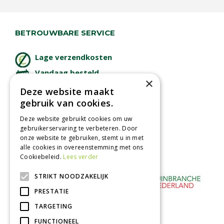
BETROUWBARE SERVICE
Lage verzendkosten
Vandaag besteld
×
binnen 2 dagen ophalen!
Deze website maakt
Afhalen in tuincentrum
gebruik van cookies.
Betaal veilig
Deze website gebruikt cookies om uw
met iDeal - Wero
gebruikerservaring te verbeteren. Door
onze website te gebruiken, stemt u in met
alle cookies in overeenstemming met ons
Cookiebeleid.
Lees verder
STRIKT NOODZAKELIJK
PRESTATIE
TARGETING
FUNCTIONEEL