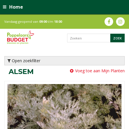
Home
Vandaag geopend van
09:00
t/m
18:00
Open zoekfilter
ALSEM
Voeg toe aan Mijn Planten