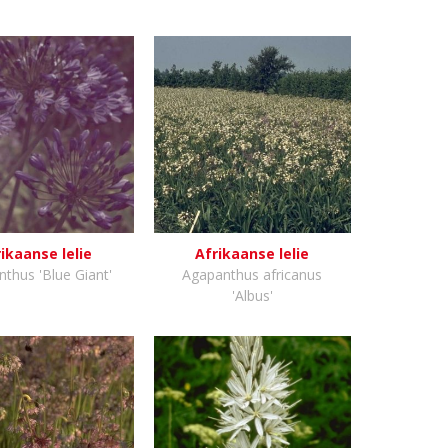
ikaanse lelie
Afrikaanse lelie
thus 'Blue Giant'
Agapanthus africanus
'Albus'