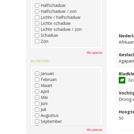
Halfschaduw
Halfschaduw / zon
Lichte / halfschaduw
Lichte schaduw
Lichte schaduw / zon
Schaduw
Nederl
Zon
Afrikaan
Wis selectie
Geslac
Agapan
BLOEITIJD:
Januari
Bladkle
Februari
Gr
Maart
April
Vochti
Mei
Droog-
Juni
Juli
Hoogte
Augustus
50
September
Oktober
Wis selectie
November