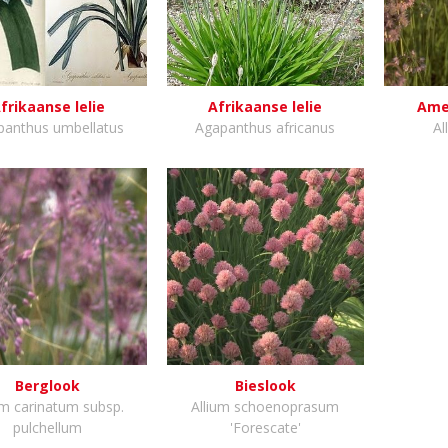
frikaanse lelie
Afrikaanse lelie
Ame
panthus umbellatus
Agapanthus africanus
Al
Berglook
Bieslook
um carinatum subsp.
Allium schoenoprasum
pulchellum
'Forescate'