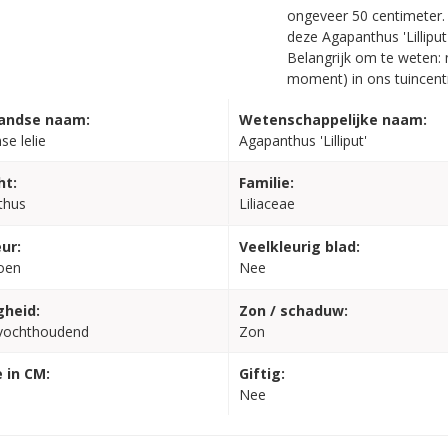
ongeveer 50 centimeter. 
deze Agapanthus 'Lillipu
Belangrijk om te weten: n
moment) in ons tuincent
andse naam:
Wetenschappelijke naam:
se lelie
Agapanthus 'Lilliput'
ht:
Familie:
thus
Liliaceae
ur:
Veelkleurig blad:
oen
Nee
gheid:
Zon / schaduw:
vochthoudend
Zon
 in CM:
Giftig:
Nee