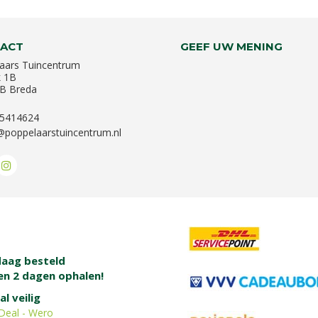
ACT
GEEF UW MENING
aars Tuincentrum
k 1B
B Breda
-5414624
@poppelaarstuincentrum.nl
aag besteld
en 2 dagen ophalen!
al veilig
Deal - Wero