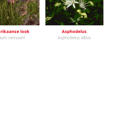
rikaanse look
Asphodelus
lium cernuum
Asphodelus albus