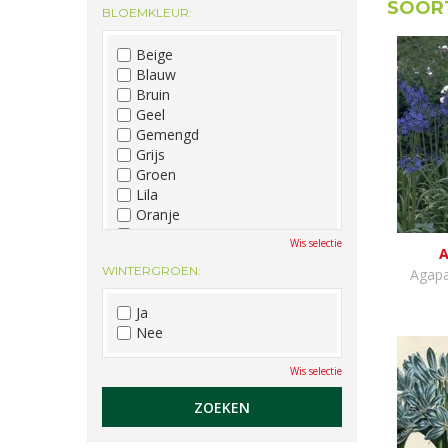
SOORT
BLOEMKLEUR:
December
Beige
Blauw
Bruin
Geel
Gemengd
Grijs
Groen
Lila
Oranje
Paars
Wis selectie
A
Rood
WINTERGROEN:
Roze
Agapa
Wit
Ja
Zwart
Nee
Wis selectie