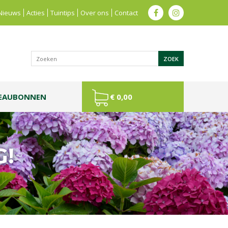
Nieuws
Acties
Tuintips
Over ons
Contact
EAUBONNEN
€ 0,00
G!