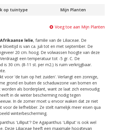
k op tuintype
Mijn Planten
Voeg toe aan Mijn Planten
Afrikaanse lelie
, familie van de Liliaceae. De
 bloeitijd is van ca. juli tot en met september. De
ongeveer 20 cm. hoog. De volwassen hoogte van deze
 Verdraagt een temperatuur tot -5 gr. C. De
 is 30 cm. (8-11 st. per m2.) Is ruim verkrijgbaar.
te.
kt voor 'de tuin op het zuiden'. Verlangt een zonnige,
arme grond en buiten de schaduwzone van bomen en
t worden als borderplant, want ze laat zich eenvoudig
heeft in de winter bescherming nodig tegen
neeuw. In de zomer moet u ervoor waken dat ze niet
nt voor de liefhebber. Ze stelt namelijk meer eisen qua
rbeeld winterbescherming.
nthus 'Lilliput'? De Agapanthus 'Lilliput' is ook wel
lie. Deze Liliaceae heeft een maximale hoogtevan