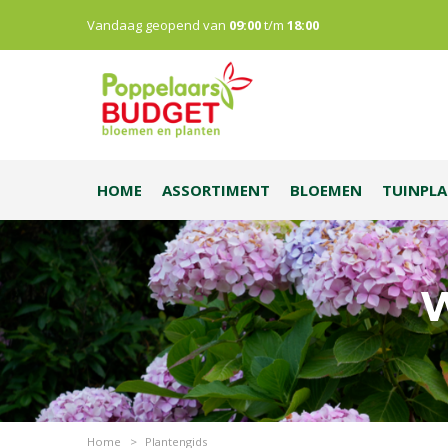
Vandaag geopend van
09:00
t/m
18:00
HOME
ASSORTIMENT
BLOEMEN
TUINPL
W
Home
>
Plantengids