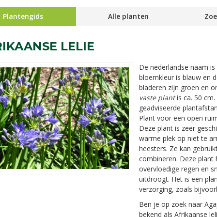
Plantengids
Alle planten
Zoe
IKAANSE LELIE
De nederlandse naam is
bloemkleur is blauw en de
bladeren zijn groen en 
vaste plant
is ca. 50 cm.
geadviseerde plantafstand
Plant voor een open ruim
Deze plant is zeer geschi
warme plek op niet te 
heesters. Ze kan gebruik
combineren. Deze plant 
overvloedige regen en s
uitdroogt. Het is een pla
verzorging, zoals bijvoo
Ben je op zoek naar Agapa
bekend als Afrikaanse le