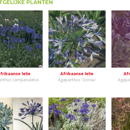
GELIJKE PLANTEN
frikaanse lelie
Afrikaanse lelie
Afr
nthus campanulatus
Agapanthus 'Donau'
Agapan