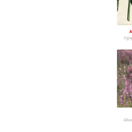
A
Aga
Alli