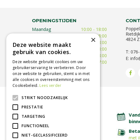
OPENINGSTIJDEN
CONT
Poppel
Maandag
10:00 - 18:00
Rietdij
Dinsdag
09:30 - 18:00
×
4824 Z
Woensdag
09:30 - 18:00
Deze website maakt
Donderdag
09:30 - 18:00
gebruik van cookies.
T: 076
Vrijdag
09:00 - 18:00
E:
info
Deze website gebruikt cookies om uw
Zaterdag
09:00 - 17:00
gebruikerservaring te verbeteren. Door
Toon alle openingstijden
onze website te gebruiken, stemt u in met
alle cookies in overeenstemming met ons
Cookiebeleid.
Lees verder
STRIKT NOODZAKELIJK
BETROUWBARE SERVICE
PRESTATIE
Lage verzendkosten
Vand
TARGETING
binn
FUNCTIONEEL
Afhalen in tuincentrum
Beta
NIET-GECLASSIFICEERD
met i