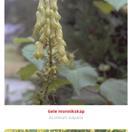
Gele monnikskap
Aconitum vulparia