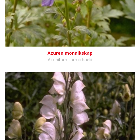
Azuren monnikskap
Aconitum carmichaelii