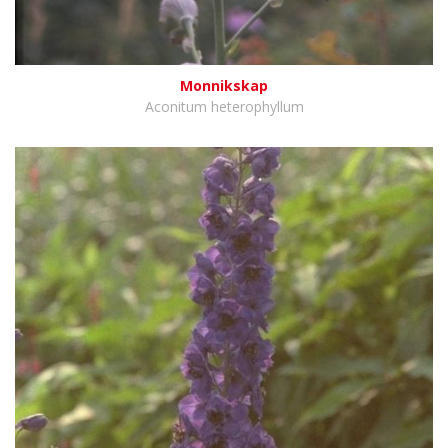
Monnikskap
Aconitum heterophyllum