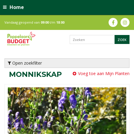
Home
Vandaag geopend van
09:00
t/m
18:00
Open zoekfilter
MONNIKSKAP
Voeg toe aan Mijn Planten