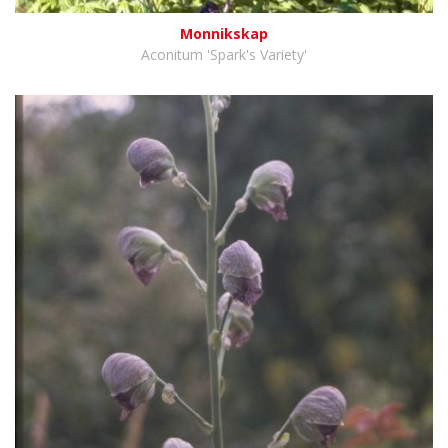
Monnikskap
Aconitum 'Spark's Variety'