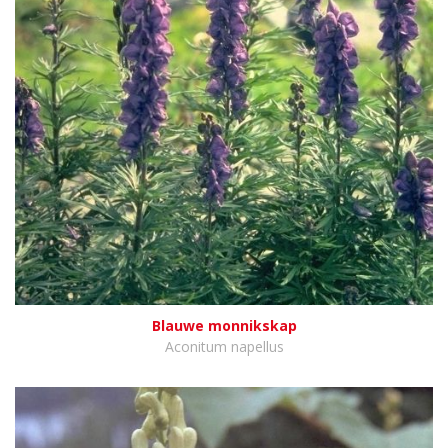
Blauwe monnikskap
Aconitum napellus