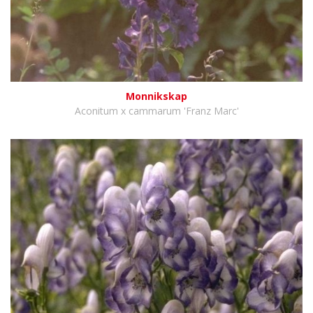
Monnikskap
Aconitum x cammarum 'Franz Marc'