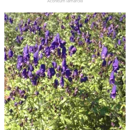
Aconitum lamarckii