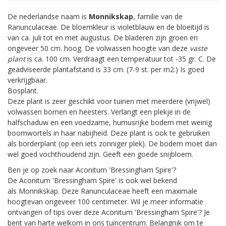
De nederlandse naam is
Monnikskap
, familie van de
Ranunculaceae. De bloemkleur is violetblauw en de bloeitijd is
van ca. juli tot en met augustus. De bladeren zijn groen en
ongeveer 50 cm. hoog. De volwassen hoogte van deze
vaste
plant
is ca. 100 cm. Verdraagt een temperatuur tot -35 gr. C. De
geadviseerde plantafstand is 33 cm. (7-9 st. per m2.) Is goed
verkrijgbaar.
Bosplant.
Deze plant is zeer geschikt voor tuinen met meerdere (vrijwel)
volwassen bomen en heesters. Verlangt een plekje in de
halfschaduw en een voedzame, humusrijke bodem met weinig
boomwortels in haar nabijheid. Deze plant is ook te gebruiken
als borderplant (op een iets zonniger plek). De bodem moet dan
wel goed vochthoudend zijn. Geeft een goede snijbloem.
Ben je op zoek naar Aconitum 'Bressingham Spire'?
De Aconitum 'Bressingham Spire' is ook wel bekend
als Monnikskap. Deze Ranunculaceae heeft een maximale
hoogtevan ongeveer 100 centimeter. Wil je meer informatie
ontvangen of tips over deze Aconitum 'Bressingham Spire'? Je
bent van harte welkom in ons tuincentrum. Belangrijk om te