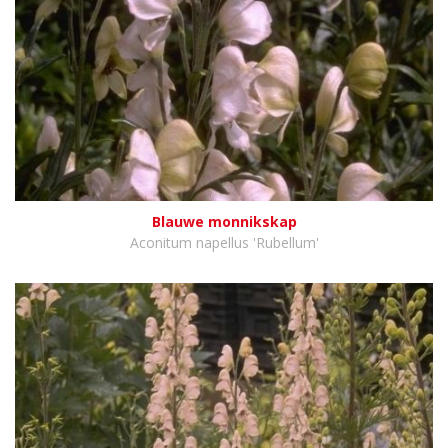
Blauwe monnikskap
Aconitum napellus 'Rubellum'