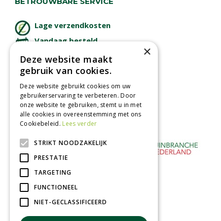
BETROUWBARE SERVICE
Lage verzendkosten
Vandaag besteld
×
binnen 2 dagen ophalen!
Deze website maakt
Afhalen in tuincentrum
gebruik van cookies.
Betaal veilig
Deze website gebruikt cookies om uw
met iDeal - Wero
gebruikerservaring te verbeteren. Door
onze website te gebruiken, stemt u in met
alle cookies in overeenstemming met ons
Cookiebeleid.
Lees verder
STRIKT NOODZAKELIJK
PRESTATIE
TARGETING
FUNCTIONEEL
NIET-GECLASSIFICEERD