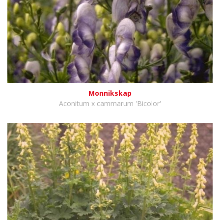
Monnikskap
Aconitum x cammarum 'Bicolor'