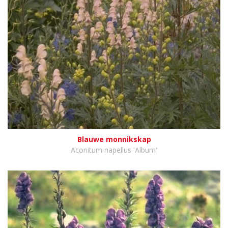
Blauwe monnikskap
Aconitum napellus 'Album'