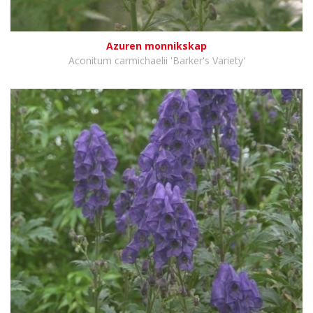
Azuren monnikskap
Aconitum carmichaelii 'Barker's Variety'