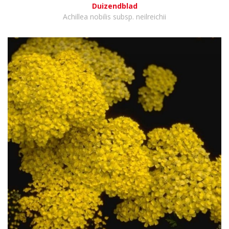
Duizendblad
Achillea nobilis subsp. neilreichii