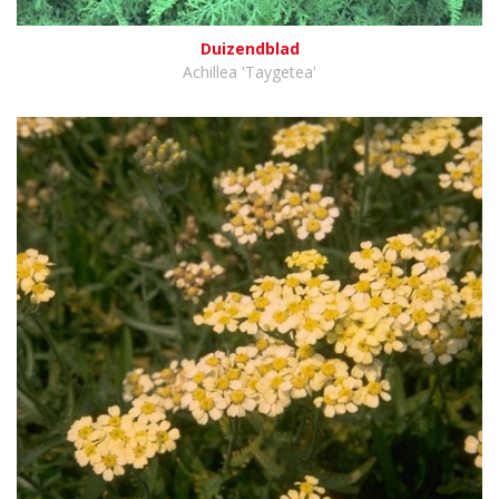
Duizendblad
Achillea 'Taygetea'