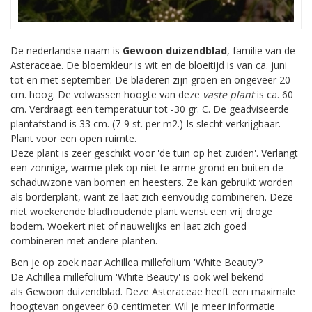
De nederlandse naam is
Gewoon duizendblad
, familie van de
Asteraceae. De bloemkleur is wit en de bloeitijd is van ca. juni
tot en met september. De bladeren zijn groen en ongeveer 20
cm. hoog. De volwassen hoogte van deze
vaste plant
is ca. 60
cm. Verdraagt een temperatuur tot -30 gr. C. De geadviseerde
plantafstand is 33 cm. (7-9 st. per m2.) Is slecht verkrijgbaar.
Plant voor een open ruimte.
Deze plant is zeer geschikt voor 'de tuin op het zuiden'. Verlangt
een zonnige, warme plek op niet te arme grond en buiten de
schaduwzone van bomen en heesters. Ze kan gebruikt worden
als borderplant, want ze laat zich eenvoudig combineren. Deze
niet woekerende bladhoudende plant wenst een vrij droge
bodem. Woekert niet of nauwelijks en laat zich goed
combineren met andere planten.
Ben je op zoek naar Achillea millefolium 'White Beauty'?
De Achillea millefolium 'White Beauty' is ook wel bekend
als Gewoon duizendblad. Deze Asteraceae heeft een maximale
hoogtevan ongeveer 60 centimeter. Wil je meer informatie