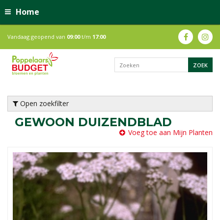
Home
Vandaag geopend van
09:00
t/m
17:00
Open zoekfilter
GEWOON DUIZENDBLAD
Voeg toe aan Mijn Planten