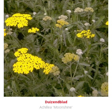
Duizendblad
Achillea 'Moonshine'