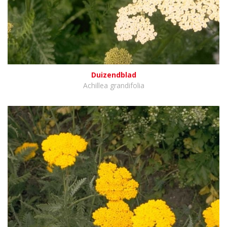
Duizendblad
Achillea grandifolia