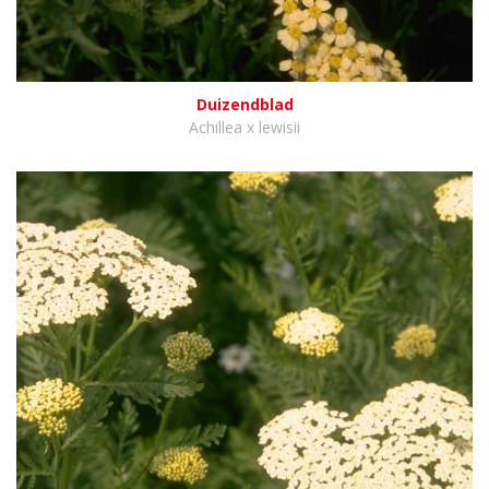
Duizendblad
Achillea x lewisii