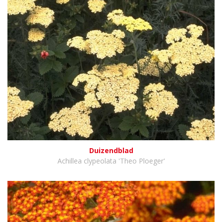
Duizendblad
Achillea clypeolata 'Theo Ploeger'