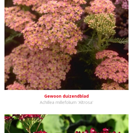
Gewoon duizendblad
Achillea millefolium 'Altrosa'