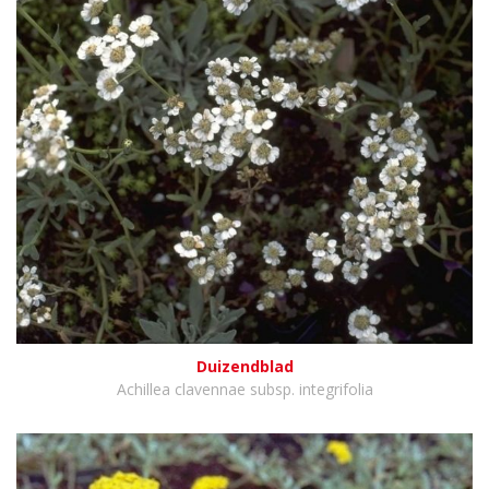
Duizendblad
Achillea clavennae subsp. integrifolia