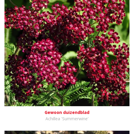
Gewoon duizendblad
Achillea 'Summerwine'