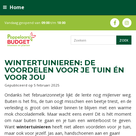
Home
Vandaag geopend van
09:00
t/m
18:00
WINTERTUINIEREN: DE
VOORDELEN VOOR JE TUIN ÉN
VOOR JOU
Gepubliceerd op
5 februari 2025
Ondanks het februarizonnetje lijkt de lente nog mijlenver weg.
Buiten is het fris, de tuin oogt misschien een beetje triest, en de
verleiding is groot om lekker binnen te blijven met een warme
mok chocolademelk. Maar wacht eens even! Dit is hét moment
om naar buiten te gaan en je tuin een winterboost te geven.
Want
wintertuinieren
heeft niet alleen voordelen voor je tuin,
maar ook voor jezelf. Jas aan, handschoenen aan en gaan!