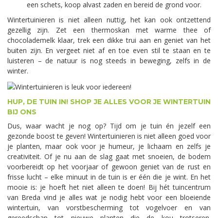
een schets, koop alvast zaden en bereid de grond voor.
Wintertuinieren is niet alleen nuttig, het kan ook ontzettend
gezellig zijn. Zet een thermoskan met warme thee of
chocolademelk klaar, trek een dikke trui aan en geniet van het
buiten zijn. En vergeet niet af en toe even stil te staan en te
luisteren – de natuur is nog steeds in beweging, zelfs in de
winter.
HUP, DE TUIN IN! SHOP JE ALLES VOOR JE WINTERTUIN
BIJ ONS
Dus, waar wacht je nog op? Tijd om je tuin én jezelf een
gezonde boost te geven! Wintertuinieren is niet alleen goed voor
je planten, maar ook voor je humeur, je lichaam en zelfs je
creativiteit. Of je nu aan de slag gaat met snoeien, de bodem
voorbereidt op het voorjaar of gewoon geniet van de rust en
frisse lucht – elke minuut in de tuin is er één die je wint. En het
mooie is: je hoeft het niet alleen te doen! Bij hét tuincentrum
van Breda vind je alles wat je nodig hebt voor een bloeiende
wintertuin, van vorstbescherming tot vogelvoer en van
gereedschap tot nieuwe planten die de kou trotseren.