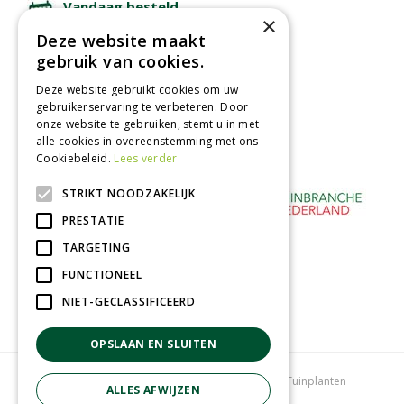
Vandaag besteld
×
binnen 2 dagen ophalen!
Deze website maakt
Afhalen in tuincentrum
gebruik van cookies.
Betaal veilig
Deze website gebruikt cookies om uw
met iDeal - Wero
gebruikerservaring te verbeteren. Door
onze website te gebruiken, stemt u in met
alle cookies in overeenstemming met ons
Cookiebeleid.
Lees verder
STRIKT NOODZAKELIJK
PRESTATIE
TARGETING
FUNCTIONEEL
NIET-GECLASSIFICEERD
OPSLAAN EN SLUITEN
Tuincentrum
Bloemenwinkel
Kamerplanten
Tuinplanten
ALLES AFWIJZEN