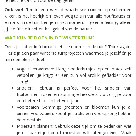
je hebt je cardio voor de dag gehad.
Ook wel fijn:
in een wereld waarin we continu op schermen
kijken, is het heerlijk om even weg te zijn van alle notificaties en
e-mails. In de tuin ben je in het moment – geen afleiding, alleen
jij, de frisse lucht en het geluid van de natuur.
WAT KUN JE DOEN IN DE WINTERTUIN?
Denk je dat er in februari niets te doen is in de tuin? Think again!
Hier zijn een paar winterse tuinprojecten waarmee je jezelf én je
tuin een plezier doet:
Vogels verwennen: Hang voederhuisjes op en maak zelf
vetbollen. Je krijgt er een tuin vol vrolijk gefladder voor
terug!
Snoeien: Februari is perfect voor het snoeien van
fruitbomen, rozen en sommige heesters. Zo zorg je voor
een betere bloei in het voorjaar.
Voorzaaien: Sommige groenten en bloemen kun je al
binnen voorzaaien, zodat je straks een voorsprong hebt in
de moestuin.
Moestuin plannen: Gebruik deze tijd om te bedenken wat
je dit jaar in je tuin of moestuin wilt laten groeien. Maak