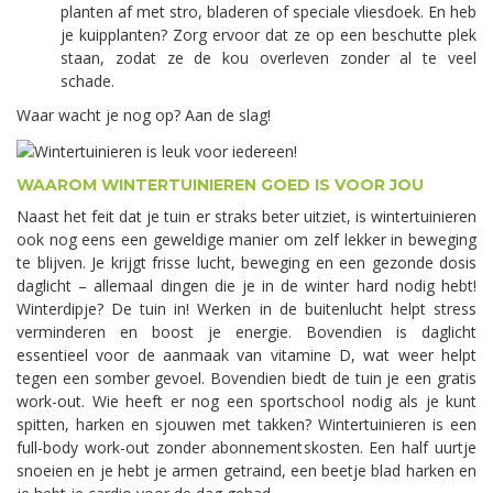
planten af met stro, bladeren of speciale vliesdoek. En heb
je kuipplanten? Zorg ervoor dat ze op een beschutte plek
staan, zodat ze de kou overleven zonder al te veel
schade.
Waar wacht je nog op? Aan de slag!
WAAROM WINTERTUINIEREN GOED IS VOOR JOU
Naast het feit dat je tuin er straks beter uitziet, is wintertuinieren
ook nog eens een geweldige manier om zelf lekker in beweging
te blijven. Je krijgt frisse lucht, beweging en een gezonde dosis
daglicht – allemaal dingen die je in de winter hard nodig hebt!
Winterdipje? De tuin in! Werken in de buitenlucht helpt stress
verminderen en boost je energie. Bovendien is daglicht
essentieel voor de aanmaak van vitamine D, wat weer helpt
tegen een somber gevoel. Bovendien biedt de tuin je een gratis
work-out. Wie heeft er nog een sportschool nodig als je kunt
spitten, harken en sjouwen met takken? Wintertuinieren is een
full-body work-out zonder abonnementskosten. Een half uurtje
snoeien en je hebt je armen getraind, een beetje blad harken en