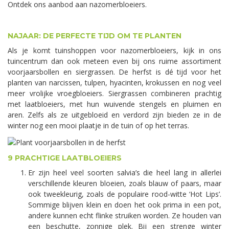
Ontdek ons aanbod aan nazomerbloeiers.
NAJAAR: DE PERFECTE TIJD OM TE PLANTEN
Als je komt tuinshoppen voor nazomerbloeiers, kijk in ons
tuincentrum dan ook meteen even bij ons ruime assortiment
voorjaarsbollen en siergrassen. De herfst is dé tijd voor het
planten van narcissen, tulpen, hyacinten, krokussen en nog veel
meer vrolijke vroegbloeiers. Siergrassen combineren prachtig
met laatbloeiers, met hun wuivende stengels en pluimen en
aren. Zelfs als ze uitgebloeid en verdord zijn bieden ze in de
winter nog een mooi plaatje in de tuin of op het terras.
9 PRACHTIGE LAATBLOEIERS
Er zijn heel veel soorten salvia’s die heel lang in allerlei
verschillende kleuren bloeien, zoals blauw of paars, maar
ook tweekleurig, zoals de populaire rood-witte ‘Hot Lips’.
Sommige blijven klein en doen het ook prima in een pot,
andere kunnen echt flinke struiken worden. Ze houden van
een beschutte, zonnige plek. Bij een strenge winter