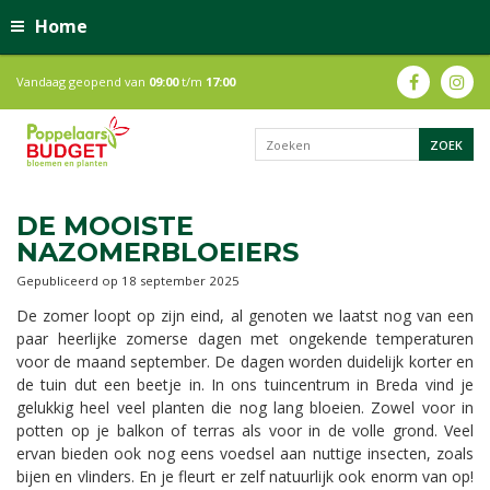
Home
Vandaag geopend van
09:00
t/m
17:00
DE MOOISTE
NAZOMERBLOEIERS
Gepubliceerd op
18 september 2025
De zomer loopt op zijn eind, al genoten we laatst nog van een
paar heerlijke zomerse dagen met ongekende temperaturen
voor de maand september. De dagen worden duidelijk korter en
de tuin dut een beetje in. In ons tuincentrum in Breda vind je
gelukkig heel veel planten die nog lang bloeien. Zowel voor in
potten op je balkon of terras als voor in de volle grond. Veel
ervan bieden ook nog eens voedsel aan nuttige insecten, zoals
bijen en vlinders. En je fleurt er zelf natuurlijk ook enorm van op!