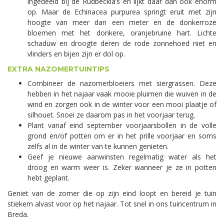
ingedeeld bij de Rudbeckia’s en lijkt daar dan ook enorm
op. Maar de Echinacea purpurea springt eruit met zijn
hoogte van meer dan een meter en de donkerroze
bloemen met het donkere, oranjebruine hart. Lichte
schaduw en droogte deren de rode zonnehoed niet en
vlinders en bijen zijn er dol op.
EXTRA NAZOMERTUINTIPS
Combineer de nazomerbloeiers met siergrassen. Deze
hebben in het najaar vaak mooie pluimen die wuiven in de
wind en zorgen ook in de winter voor een mooi plaatje of
silhouet. Snoei ze daarom pas in het voorjaar terug.
Plant vanaf eind september voorjaarsbollen in de volle
grond en/of potten om er in het prille voorjaar en soms
zelfs al in de winter van te kunnen genieten.
Geef je nieuwe aanwinsten regelmatig water als het
droog en warm weer is. Zeker wanneer je ze in potten
hebt geplant.
Geniet van de zomer die op zijn eind loopt en bereid je tuin
stiekem alvast voor op het najaar. Tot snel in ons tuincentrum in
Breda.