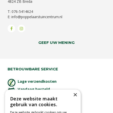
4824 ZB Breda
T: 076-5414624
E:
info@poppelaarstuincentrum.nl
GEEF UW MENING
BETROUWBARE SERVICE
Lage verzendkosten
Vandaag besteld
×
binnen 2 dagen ophalen!
Deze website maakt
Afhalen in tuincentrum
gebruik van cookies.
Betaal veilig
Deze website gebruikt cookies om uw