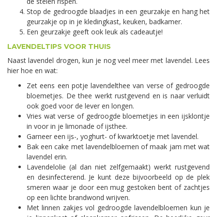
de stelen rispen.
Stop de gedroogde blaadjes in een geurzakje en hang het
geurzakje op in je kledingkast, keuken, badkamer.
Een geurzakje geeft ook leuk als cadeautje!
LAVENDELTIPS VOOR THUIS
Naast lavendel drogen, kun je nog veel meer met lavendel. Lees
hier hoe en wat:
Zet eens een potje lavendelthee van verse of gedroogde
bloemetjes. De thee werkt rustgevend en is naar verluidt
ook goed voor de lever en longen.
Vries wat verse of gedroogde bloemetjes in een ijsklontje
in voor in je limonade of ijsthee.
Garneer een ijs-, yoghurt- of kwarktoetje met lavendel.
Bak een cake met lavendelbloemen of maak jam met wat
lavendel erin.
Lavendelolie (al dan niet zelfgemaakt) werkt rustgevend
en desinfecterend. Je kunt deze bijvoorbeeld op de plek
smeren waar je door een mug gestoken bent of zachtjes
op een lichte brandwond wrijven.
Met linnen zakjes vol gedroogde lavendelbloemen kun je