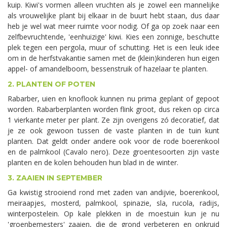
kuip. Kiwi's vormen alleen vruchten als je zowel een mannelijke
als vrouwelijke plant bij elkaar in de buurt hebt staan, dus daar
heb je wel wat meer ruimte voor nodig. Of ga op zoek naar een
zelfbevruchtende, 'eenhuizige' kiwi. Kies een zonnige, beschutte
plek tegen een pergola, muur of schutting. Het is een leuk idee
om in de herfstvakantie samen met de (klein)kinderen hun eigen
appel- of amandelboom, bessenstruik of hazelaar te planten.
2. PLANTEN OF POTEN
Rabarber, uien en knoflook kunnen nu prima geplant of gepoot
worden. Rabarberplanten worden flink groot, dus reken op circa
1 vierkante meter per plant. Ze zijn overigens zó decoratief, dat
je ze ook gewoon tussen de vaste planten in de tuin kunt
planten. Dat geldt onder andere ook voor de rode boerenkool
en de palmkool (Cavalo nero). Deze groentesoorten zijn vaste
planten en de kolen behouden hun blad in de winter.
3. ZAAIEN IN SEPTEMBER
Ga kwistig strooiend rond met zaden van andijvie, boerenkool,
meiraapjes, mosterd, palmkool, spinazie, sla, rucola, radijs,
winterpostelein. Op kale plekken in de moestuin kun je nu
'groenbemesters' zaaien, die de grond verbeteren en onkruid