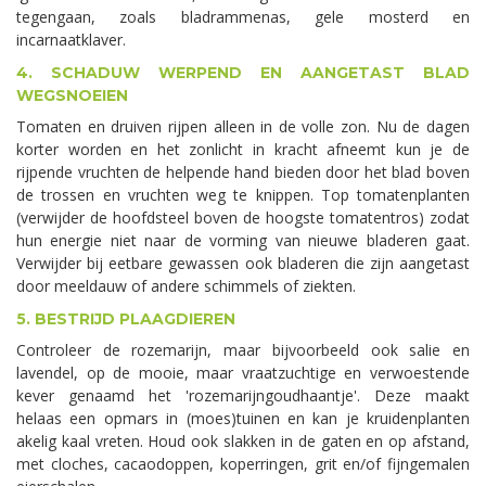
tegengaan, zoals bladrammenas, gele mosterd en
incarnaatklaver.
4. SCHADUW WERPEND EN AANGETAST BLAD
WEGSNOEIEN
Tomaten en druiven rijpen alleen in de volle zon. Nu de dagen
korter worden en het zonlicht in kracht afneemt kun je de
rijpende vruchten de helpende hand bieden door het blad boven
de trossen en vruchten weg te knippen. Top tomatenplanten
(verwijder de hoofdsteel boven de hoogste tomatentros) zodat
hun energie niet naar de vorming van nieuwe bladeren gaat.
Verwijder bij eetbare gewassen ook bladeren die zijn aangetast
door meeldauw of andere schimmels of ziekten.
5. BESTRIJD PLAAGDIEREN
Controleer de rozemarijn, maar bijvoorbeeld ook salie en
lavendel, op de mooie, maar vraatzuchtige en verwoestende
kever genaamd het 'rozemarijngoudhaantje'. Deze maakt
helaas een opmars in (moes)tuinen en kan je kruidenplanten
akelig kaal vreten. Houd ook slakken in de gaten en op afstand,
met cloches, cacaodoppen, koperringen, grit en/of fijngemalen