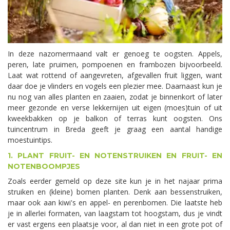
In deze nazomermaand valt er genoeg te oogsten. Appels,
peren, late pruimen, pompoenen en frambozen bijvoorbeeld.
Laat wat rottend of aangevreten, afgevallen fruit liggen, want
daar doe je vlinders en vogels een plezier mee. Daarnaast kun je
nu nog van alles planten en zaaien, zodat je binnenkort of later
meer gezonde en verse lekkernijen uit eigen (moes)tuin of uit
kweekbakken op je balkon of terras kunt oogsten. Ons
tuincentrum in Breda geeft je graag een aantal handige
moestuintips.
1. PLANT FRUIT- EN NOTENSTRUIKEN EN FRUIT- EN
NOTENBOOMPJES
Zoals eerder gemeld op deze site kun je in het najaar prima
struiken en (kleine) bomen planten. Denk aan bessenstruiken,
maar ook aan kiwi's en appel- en perenbomen. Die laatste heb
je in allerlei formaten, van laagstam tot hoogstam, dus je vindt
er vast ergens een plaatsje voor, al dan niet in een grote pot of