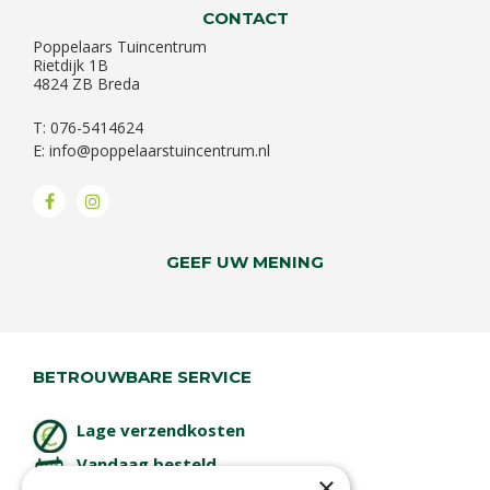
CONTACT
Poppelaars Tuincentrum
Rietdijk 1B
4824 ZB Breda
T: 076-5414624
E:
info@poppelaarstuincentrum.nl
GEEF UW MENING
BETROUWBARE SERVICE
Lage verzendkosten
Vandaag besteld
×
binnen 2 dagen ophalen!