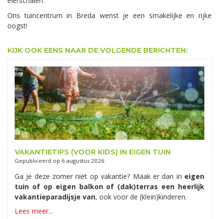
eierschalen.
Ons tuincentrum in Breda wenst je een smakelijke en rijke
oogst!
KIJK OOK EENS NAAR DE VOLGENDE BERICHTEN:
VAKANTIETIPS (VOOR KIDS) IN EIGEN TUIN
Gepubliceerd op
6 augustus 2026
Ga je deze zomer niet op vakantie? Maak er dan in
eigen
tuin of op eigen balkon of (dak)terras een heerlijk
vakantieparadijsje van
, ook voor de (klein)kinderen.
Lees meer...