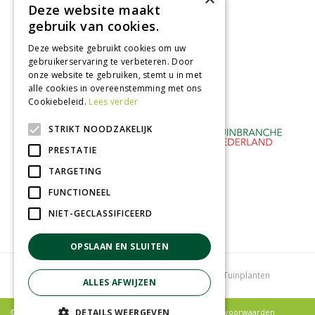
Deze website maakt
Afhalen in tuincentrum
gebruik van cookies.
Betaal veilig
Deze website gebruikt cookies om uw
met iDeal - Wero
gebruikerservaring te verbeteren. Door
onze website te gebruiken, stemt u in met
alle cookies in overeenstemming met ons
Cookiebeleid.
Lees verder
STRIKT NOODZAKELIJK
PRESTATIE
TARGETING
FUNCTIONEEL
NIET-GECLASSIFICEERD
OPSLAAN EN SLUITEN
Tuincentrum
Bloemenwinkel
Kamerplanten
Tuinplanten
ALLES AFWIJZEN
DETAILS WEERGEVEN
© Poppelaars Tuincentrum |
Privacy policy
|
Algemene voorwaarden