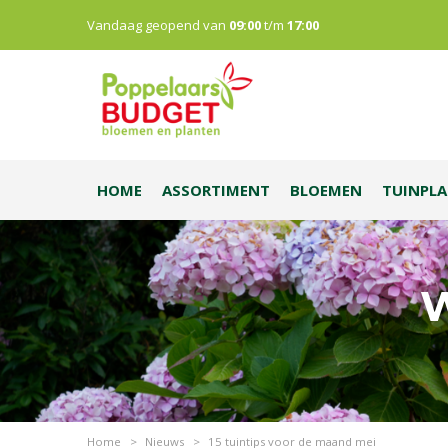
Vandaag geopend van
09:00
t/m
17:00
HOME
ASSORTIMENT
BLOEMEN
TUINPL
W
Home
>
Nieuws
>
15 tuintips voor de maand mei