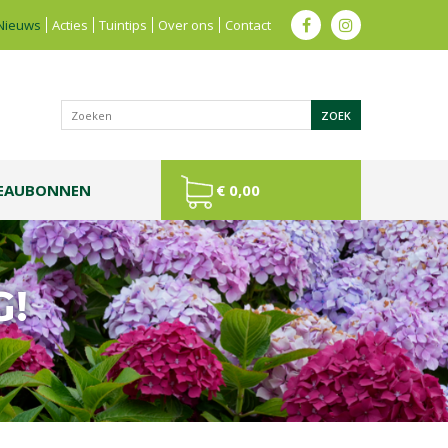
Nieuws
Acties
Tuintips
Over ons
Contact
EAUBONNEN
€ 0,00
G!