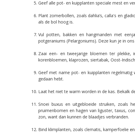
Geef alle pot- en kuipplanten speciale mest en ve
Plant zomerbollen, zoals dahlia’s, calla's en glad
als de bol hoog is.
Vul potten, bakken en hangmanden met eenjarige z
potgeraniums (Pelargoniums). Deze kun je in ons 
Zaai een- en tweejarige bloemen ter plekke, 
korenbloemen, klaprozen, siertabak, Oost-Indisch
Geef met name pot- en kuipplanten regelmatig wat
gedaan hebt.
Laat het niet te warm worden in de kas. Bekalk 
Snoei buxus en uitgebloeide struiken, zoals 
pruimenbomen en hagen van liguster, taxus, coni
zon, want dan kunnen de blaadjes verbranden.
Bind klimplanten, zoals clematis, kamperfoelie en