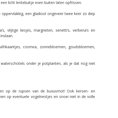
en licht lentebuitje even buiten laten opfrissen.
 je oppervlakkig, een gladiool ongeveer twee keer zo diep
 vlijtige liesjes, margrieten, senetti’s, verbena’s en
inslaan.
 afrikaantjes, cosmea, zonnebloemen, goudsbloemen,
 waterschotels onder je potplanten, als je dat nog niet
eteen op de rupsen van de buxusmot! Ook kersen- en
en op eventuele vogelnestjes en snoei niet in de volle