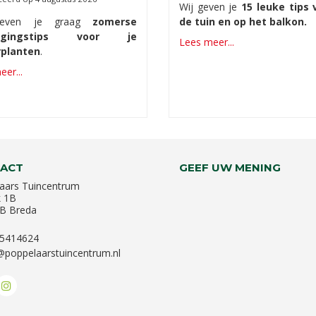
Wij geven je
15 leuke tips 
geven je graag
zomerse
de tuin en op het balkon.
orgingstips voor je
Lees meer...
planten
.
er...
ACT
GEEF UW MENING
aars Tuincentrum
k 1B
B Breda
-5414624
@poppelaarstuincentrum.nl