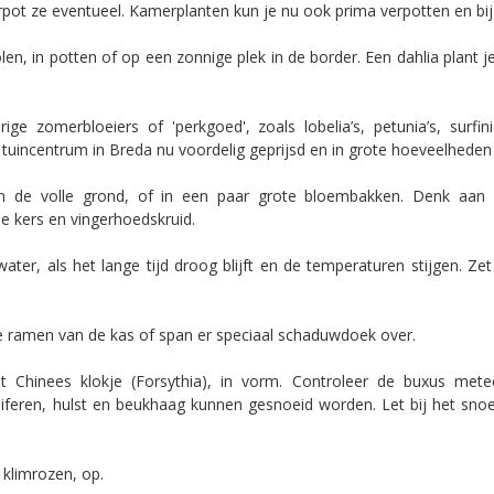
rpot ze eventueel. Kamerplanten kun je nu ook prima verpotten en bij e
iolen, in potten of op een zonnige plek in de border. Een dahlia plant
omerbloeiers of 'perkgoed', zoals lobelia’s, petunia’s, surfinia’s,
tuincentrum in Breda nu voordelig geprijsd en in grote hoeveelheden 
in de volle grond, of in een paar grote bloembakken. Denk aan
e kers en vingerhoedskruid.
er, als het lange tijd droog blijft en de temperaturen stijgen. Zet
de ramen van de kas of span er speciaal schaduwdoek over.
het Chinees klokje (Forsythia), in vorm. Controleer de buxus m
feren, hulst en beukhaag kunnen gesnoeid worden. Let bij het snoei
 klimrozen, op.