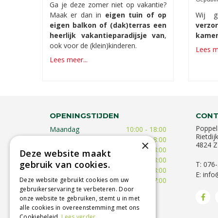
Ga je deze zomer niet op vakantie?
Maak er dan in
eigen tuin of op
Wij 
eigen balkon of (dak)terras een
verz
heerlijk vakantieparadijsje van
,
kamer
ook voor de (klein)kinderen.
Lees me
Lees meer...
OPENINGSTIJDEN
CONT
Poppel
Maandag
10:00 - 18:00
Rietdij
Dinsdag
09:30 - 18:00
×
4824 Z
Woensdag
09:30 - 18:00
Deze website maakt
Donderdag
09:30 - 18:00
gebruik van cookies.
T: 076
Vrijdag
09:00 - 18:00
E:
info
Deze website gebruikt cookies om uw
Zaterdag
09:00 - 17:00
gebruikerservaring te verbeteren. Door
Toon alle openingstijden
onze website te gebruiken, stemt u in met
alle cookies in overeenstemming met ons
Cookiebeleid.
Lees verder