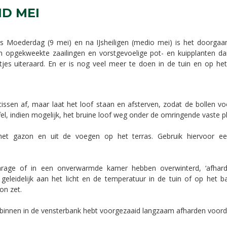
ND MEI
s Moederdag (9 mei) en na IJsheiligen (medio mei) is het doorgaan
 opgekweekte zaailingen en vorstgevoelige pot- en kuipplanten d
jes uiteraard. En er is nog veel meer te doen in de tuin en op he
issen af, maar laat het loof staan en afsterven, zodat de bollen v
l, indien mogelijk, het bruine loof weg onder de omringende vaste p
het gazon en uit de voegen op het terras. Gebruik hiervoor ee
garage of in een onverwarmde kamer hebben overwinterd, ‘afhard
 geleidelijk aan het licht en de temperatuur in de tuin of op het 
on zet.
binnen in de vensterbank hebt voorgezaaid langzaam afharden voordat 