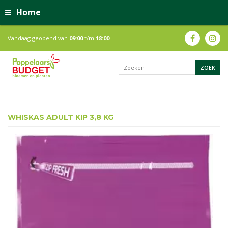
Home
Vandaag geopend van
09:00
t/m
18:00
WHISKAS ADULT KIP 3,8 KG