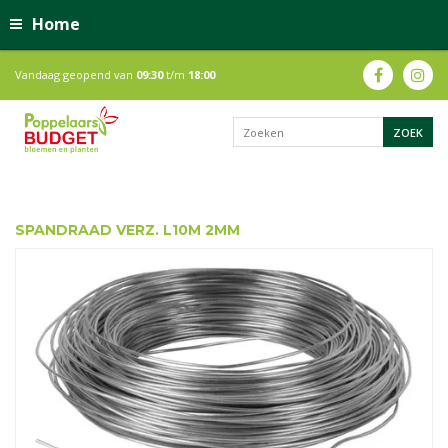
Home
Vandaag geopend van
09:30
t/m
18:00
SPANDRAAD VERZ. L10M 2MM