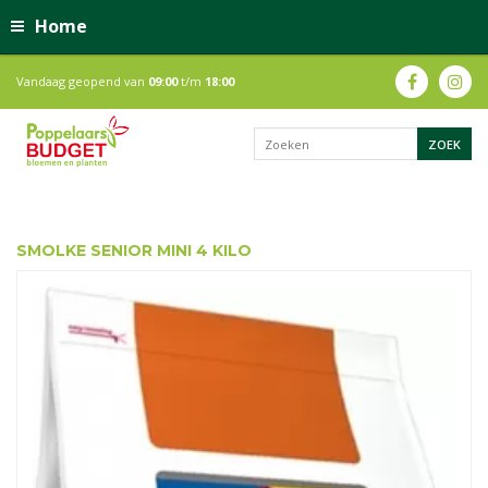
Home
Vandaag geopend van
09:00
t/m
18:00
SMOLKE SENIOR MINI 4 KILO