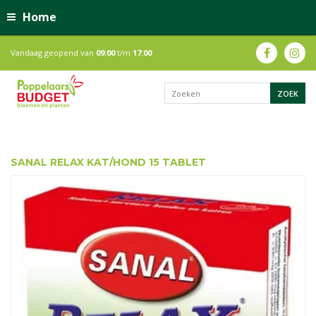
Home
Vandaag geopend van
09:00
t/m
17:00
SANAL RELAX KAT/HOND 15 TABLET