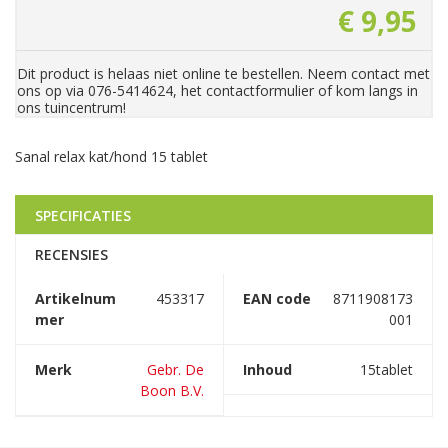
€
9
,
95
Dit product is helaas niet online te bestellen. Neem contact met
ons op via 076-5414624, het contactformulier of kom langs in
ons tuincentrum!
Sanal relax kat/hond 15 tablet
SPECIFICATIES
RECENSIES
Artikelnum
453317
EAN code
8711908173
mer
001
Merk
Gebr. De
Inhoud
15tablet
Boon B.V.