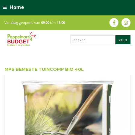
Home
Vandaag geopend van
09:00
t/m
18:00
MPS BEMESTE TUINCOMP BIO 40L