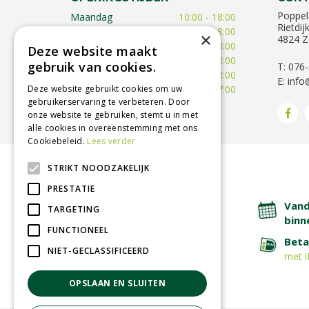
Poppel
Maandag
10:00 - 18:00
Rietdij
Dinsdag
09:30 - 18:00
×
4824 Z
Woensdag
09:30 - 18:00
Deze website maakt
Donderdag
09:30 - 18:00
gebruik van cookies.
T: 076
Vrijdag
09:00 - 18:00
E:
info
Zaterdag
09:00 - 17:00
Deze website gebruikt cookies om uw
gebruikerservaring te verbeteren. Door
Toon alle openingstijden
onze website te gebruiken, stemt u in met
alle cookies in overeenstemming met ons
Cookiebeleid.
Lees verder
STRIKT NOODZAKELIJK
BETROUWBARE SERVICE
PRESTATIE
Lage verzendkosten
Vand
TARGETING
binn
FUNCTIONEEL
Afhalen in tuincentrum
Beta
NIET-GECLASSIFICEERD
met i
OPSLAAN EN SLUITEN