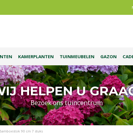
ANTEN
KAMERPLANTEN
TUINMEUBELEN
GAZON
CAD
IJ HELPEN U GRAA
Bezoek ons tuincentrum
Bamboestok 90 cm 7 stuks