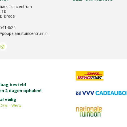
aars Tuincentrum
k 1B
B Breda
-5414624
@poppelaarstuincentrum.nl
aag besteld
en 2 dagen ophalen!
al veilig
Deal - Wero