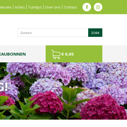
Nieuws
Acties
Tuintips
Over ons
Contact
EAUBONNEN
€ 0,00
G!