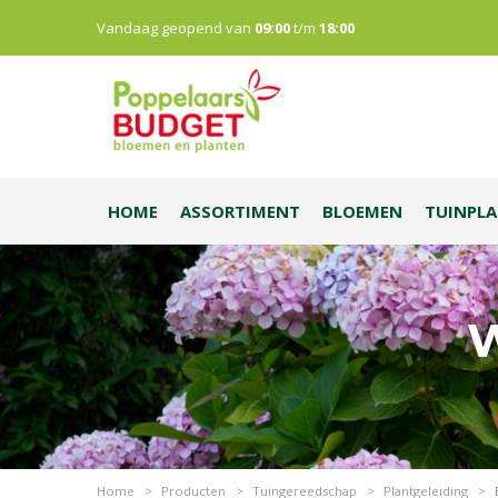
Vandaag geopend van
09:00
t/m
18:00
HOME
ASSORTIMENT
BLOEMEN
TUINPL
W
Home
>
Producten
>
Tuingereedschap
>
Plantgeleiding
>