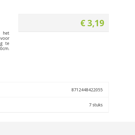
€
3
,
19
 het
voor
g te
90cm.
8712448422055
7 stuks