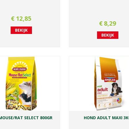
€
12
,
85
€
8
,
29
BEKIJK
BEKIJK
MOUSE/RAT SELECT 800GR
HOND ADULT MAXI 3K