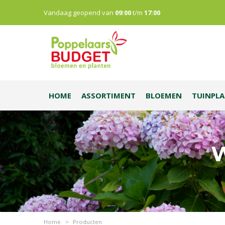
Vandaag geopend van
09:00
t/m
17:00
HOME
ASSORTIMENT
BLOEMEN
TUINPL
W
Home
>
Producten