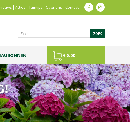
Nieuws
Acties
Tuintips
Over ons
Contact
EAUBONNEN
€ 0,00
G!