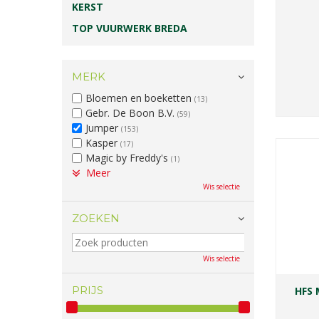
KERST
TOP VUURWERK BREDA
MERK
Bloemen en boeketten
(13)
Gebr. De Boon B.V.
(59)
Jumper
(153)
Kasper
(17)
Magic by Freddy's
(1)
Meer
Wis selectie
ZOEKEN
Wis selectie
PRIJS
HFS 