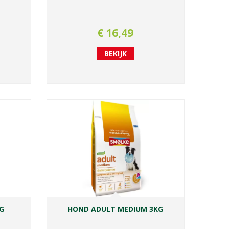
€
16
,
49
BEKIJK
G
HOND ADULT MEDIUM 3KG