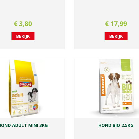
€
3
,
80
€
17
,
99
BEKIJK
BEKIJK
HOND ADULT MINI 3KG
HOND BIO 2.5KG