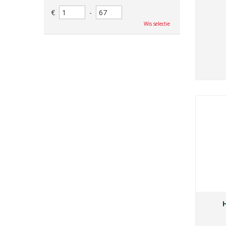
€
-
Wis selectie