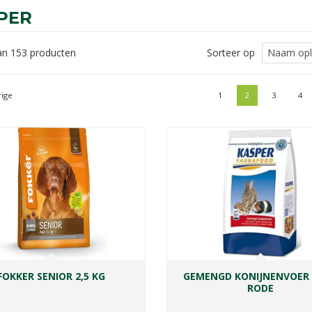
PER
van 153 producten
Sorteer op
ige
1
2
3
4
FOKKER SENIOR 2,5 KG
GEMENGD KONIJNENVOER
RODE